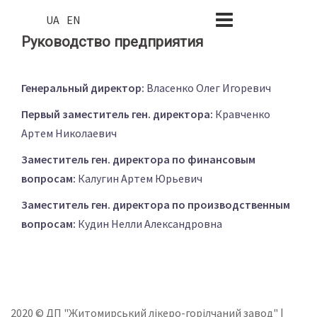
Skip
UA
EN
to
Руководство предприятия
content
Генеральный директор:
Власенко Олег Игоревич
Первый заместитель ген. директора:
Кравченко
Артем Николаевич
Заместитель ген. директора по финансовым
вопросам:
Калугин Артем Юрьевич
Заместитель ген. директора по производственным
вопросам:
Кудин Нелли Александровна
2020 © ДП "Житомирський лікеро-горілчаний завод" |